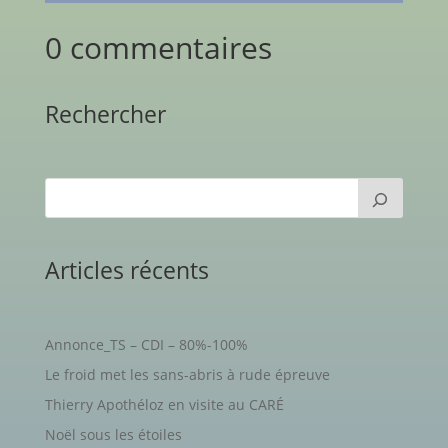
0 commentaires
Rechercher
Articles récents
Annonce_TS – CDI – 80%-100%
Le froid met les sans-abris à rude épreuve
Thierry Apothéloz en visite au CARÉ
Noël sous les étoiles