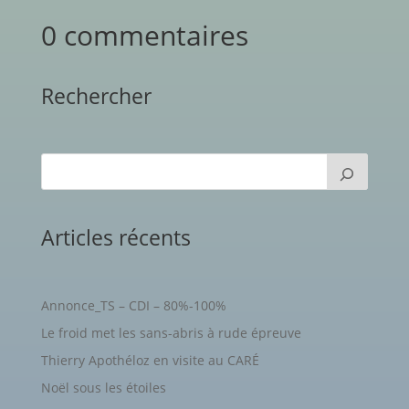
0 commentaires
Rechercher
Articles récents
Annonce_TS – CDI – 80%-100%
Le froid met les sans-abris à rude épreuve
Thierry Apothéloz en visite au CARÉ
Noël sous les étoiles