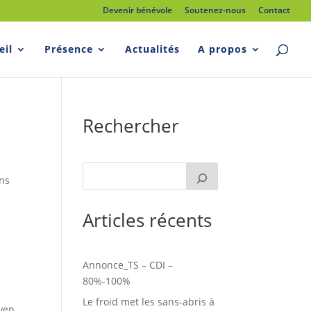
Devenir bénévole
Soutenez-nous
Contact
eil
Présence
Actualités
A propos
Rechercher
ons
Articles récents
Annonce_TS – CDI –
80%-100%
Le froid met les sans-abris à
yen,