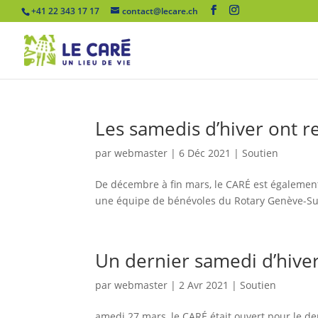
+41 22 343 17 17
contact@lecare.ch
Les samedis d’hiver ont r
par
webmaster
|
6 Déc 2021
|
Soutien
De décembre à fin mars, le CARÉ est également
une équipe de bénévoles du Rotary Genève-Sud
Un dernier samedi d’hive
par
webmaster
|
2 Avr 2021
|
Soutien
amedi 27 mars, le CARÉ était ouvert pour le d