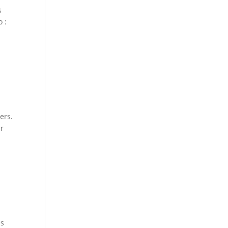
s
o :
ers.
ur
es